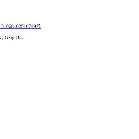
1068102510749号
s , Gzip On.