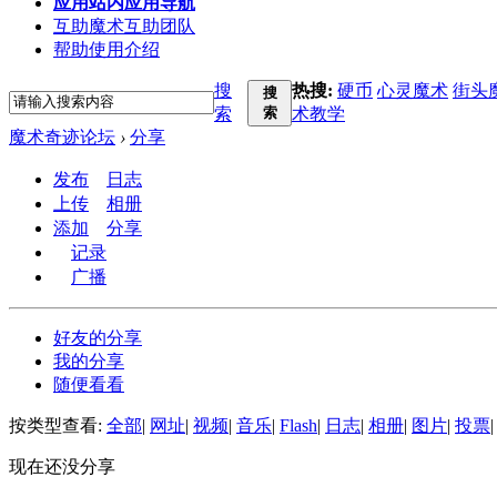
应用
站内应用导航
互助
魔术互助团队
帮助
使用介绍
搜
热搜:
硬币
心灵魔术
街头
搜
索
索
术教学
魔术奇迹论坛
›
分享
发布
日志
上传
相册
添加
分享
记录
广播
好友的分享
我的分享
随便看看
按类型查看:
全部
|
网址
|
视频
|
音乐
|
Flash
|
日志
|
相册
|
图片
|
投票
|
现在还没分享