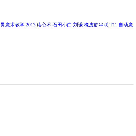
心灵魔术教学
2013
读心术
石田小白
刘谦
橡皮筋串联
T11
自动魔