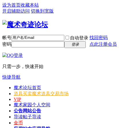
设为首页
收藏本站
开启辅助访问
切换到宽版
帐号
找回密码
自动登录
密码
点此注册会员
登录
只需一步，快速开始
快捷导航
魔术论坛
首页
道具买卖
魔术道具交易市场
VIP
魔术家园
个人空间
公告
网站公告
导读
帖子导读
金币